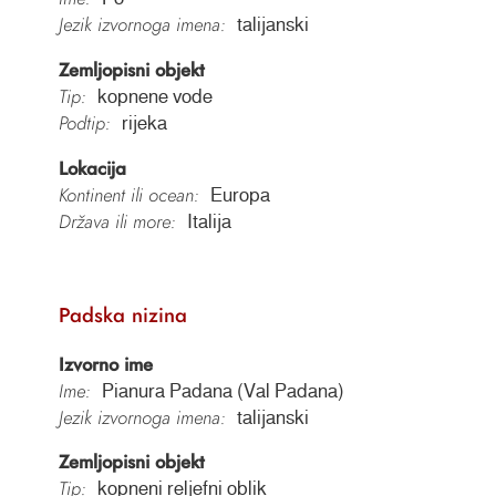
Jezik izvornoga imena:
talijanski
Zemljopisni objekt
Tip:
kopnene vode
Podtip:
rijeka
Lokacija
Kontinent ili ocean:
Europa
Država ili more:
Italija
Padska nizina
Izvorno ime
Ime:
Pianura Padana (Val Padana)
Jezik izvornoga imena:
talijanski
Zemljopisni objekt
Tip:
kopneni reljefni oblik