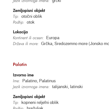
Jezik izvornoga imena:
grčki
Zemljopisni objekt
Tip:
otočni oblik
Podtip:
otok
Lokacija
Kontinent ili ocean:
Europa
Država ili more:
Grčka, Sredozemno more (Jonsko mo
Palatin
Izvorno ime
Ime:
Palatino, Palatinus
Jezik izvornoga imena:
talijanski, latinski
Zemljopisni objekt
Tip:
kopneni reljefni oblik
Podtip:
brežuljak