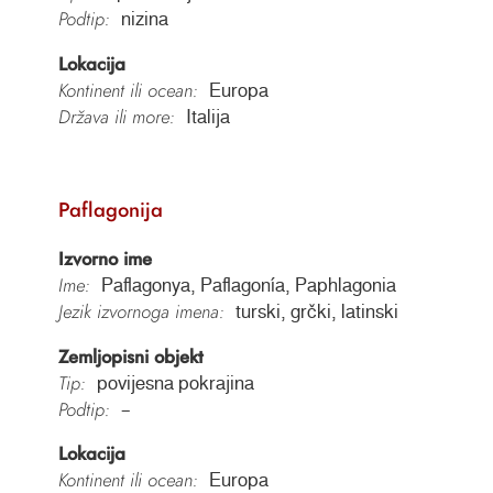
Podtip:
nizina
Lokacija
Kontinent ili ocean:
Europa
Država ili more:
Italija
Paflagonija
Izvorno ime
Ime:
Paflagonya, Paflagonía, Paphlagonia
Jezik izvornoga imena:
turski, grčki, latinski
Zemljopisni objekt
Tip:
povijesna pokrajina
Podtip:
–
Lokacija
Kontinent ili ocean:
Europa