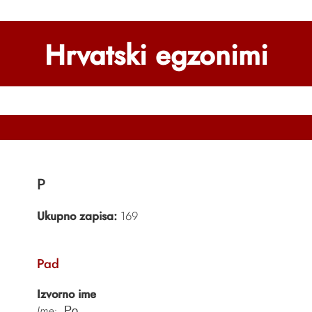
Hrvatski egzonimi
P
Ukupno zapisa:
169
Pad
Izvorno ime
Ime:
Po