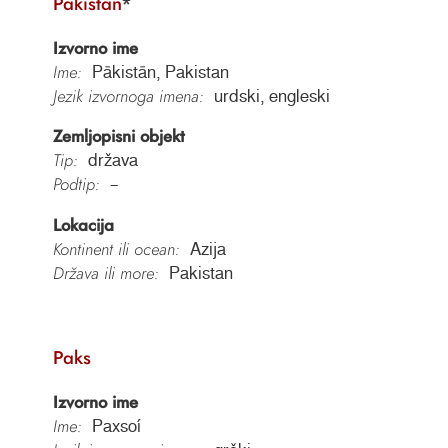
Pakistan
*
Izvorno ime
Ime:
Pākistān, Pakistan
Jezik izvornoga imena:
urdski, engleski
Zemljopisni objekt
Tip:
država
Podtip:
–
Lokacija
Kontinent ili ocean:
Azija
Država ili more:
Pakistan
Paks
Izvorno ime
Ime:
Paxsoí