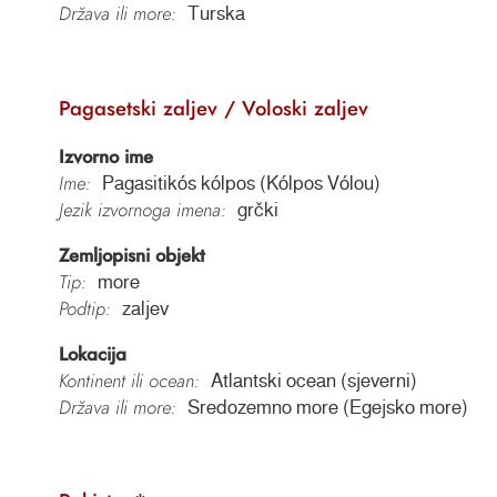
Država ili more:
Turska
Pagasetski zaljev / Voloski zaljev
Izvorno ime
Ime:
Pagasitikós kólpos (Kólpos Vólou)
Jezik izvornoga imena:
grčki
Zemljopisni objekt
Tip:
more
Podtip:
zaljev
Lokacija
Kontinent ili ocean:
Atlantski ocean (sjeverni)
Država ili more:
Sredozemno more (Egejsko more)