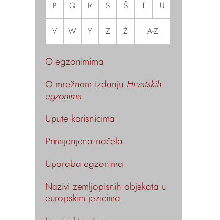
P
Q
R
S
Š
T
U
V
W
Y
Z
Ž
A-Ž
O egzonimima
O mrežnom izdanju
Hrvatskih
egzonima
Upute korisnicima
Primijenjena načela
Uporaba egzonima
Nazivi zemljopisnih objekata u
europskim jezicima