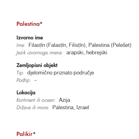
Palestina
*
Izvorno ime
Ime:
Filasṭīn (Falasṭīn, Filisṭīn), Palestina (Pelešet)
Jezik izvornoga imena:
arapski, hebrejski
Zemljopisni objekt
Tip:
djelomično priznato područje
Podtip:
–
Lokacija
Kontinent ili ocean:
Azija
Država ili more:
Palestina, Izrael
Palikir
*