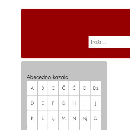
Abecedno kazalo
A
B
C
Č
Ć
D
Dž
Đ
E
F
G
H
I
J
K
L
Lj
M
N
Nj
O