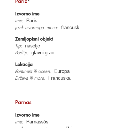
Pariz
*
Izvorno ime
Ime:
Paris
Jezik izvornoga imena:
francuski
Zemljopisni objekt
Tip:
naselje
Podtip:
glavni grad
Lokacija
Kontinent ili ocean:
Europa
Država ili more:
Francuska
Parnas
Izvorno ime
Ime:
Parnassós