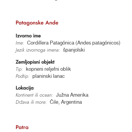
Patagonske Ande
Izvorno ime
Ime:
Cordillera Patagónica (Andes patagónicos)
Jezik izvornoga imena:
španjolski
Zemljopisni objekt
Tip:
kopneni reljefni oblik
Podtip:
planinski lanac
Lokacija
Kontinent ili ocean:
Južna Amerika
Država ili more:
Čile, Argentina
Patra