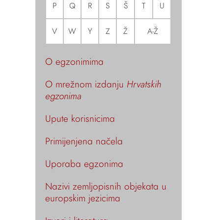
P
Q
R
S
Š
T
U
V
W
Y
Z
Ž
A-Ž
O egzonimima
O mrežnom izdanju
Hrvatskih
egzonima
Upute korisnicima
Primijenjena načela
Uporaba egzonima
Nazivi zemljopisnih objekata u
europskim jezicima