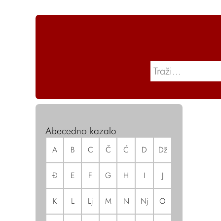
Abecedno kazalo
A
B
C
Č
Ć
D
Dž
Đ
E
F
G
H
I
J
K
L
Lj
M
N
Nj
O