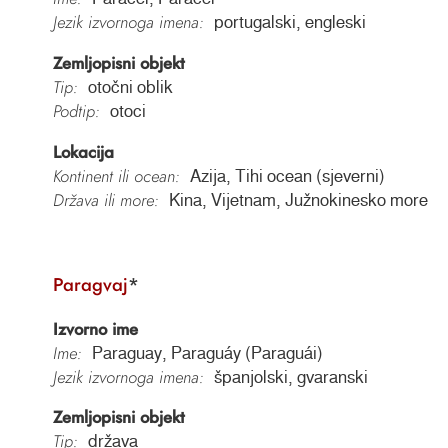
Jezik izvornoga imena:
portugalski, engleski
Zemljopisni objekt
Tip:
otočni oblik
Podtip:
otoci
Lokacija
Kontinent ili ocean:
Azija, Tihi ocean (sjeverni)
Država ili more:
Kina, Vijetnam, Južnokinesko more
Paragvaj
*
Izvorno ime
Ime:
Paraguay, Paraguáy (Paraguái)
Jezik izvornoga imena:
španjolski, gvaranski
Zemljopisni objekt
Tip:
država