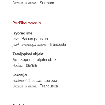
Država ili more:
Surinam
Pariška zavala
Izvorno ime
Ime:
Bassin parisien
Jezik izvornoga imena:
francuski
Zemljopisni objekt
Tip:
kopneni reljefni oblik
Podtip:
zavala
Lokacija
Kontinent ili ocean:
Europa
Država ili more:
Francuska