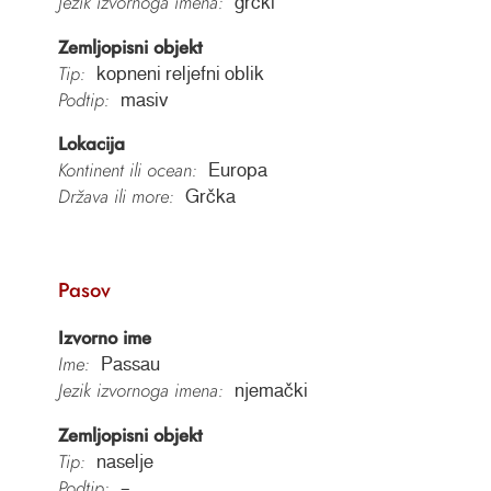
Jezik izvornoga imena:
grčki
Zemljopisni objekt
Tip:
kopneni reljefni oblik
Podtip:
masiv
Lokacija
Kontinent ili ocean:
Europa
Država ili more:
Grčka
Pasov
Izvorno ime
Ime:
Passau
Jezik izvornoga imena:
njemački
Zemljopisni objekt
Tip:
naselje
Podtip:
–