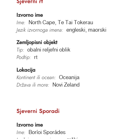
Sjeverni rt
Izvorno ime
Ime:
North Cape, Te Tai Tokerau
Jezik izvornoga imena:
engleski, maorski
Zemljopisni objekt
Tip:
obalni reljefni oblik
Podtip:
rt
Lokacija
Kontinent ili ocean:
Oceanija
Država ili more:
Novi Zeland
Sjeverni Sporadi
Izvorno ime
Ime:
Boríoi Sporádes