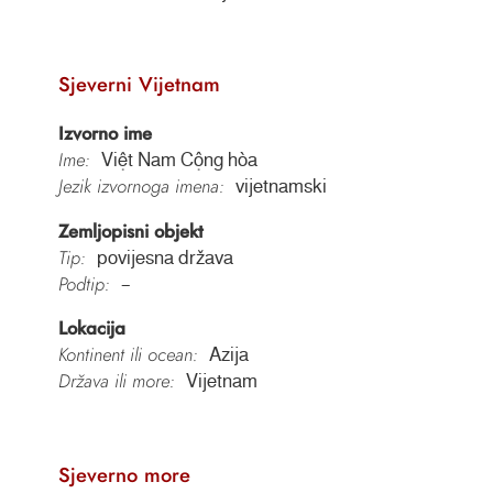
Sjeverni Vijetnam
Izvorno ime
Ime:
Việt Nam Cộng hòa
Jezik izvornoga imena:
vijetnamski
Zemljopisni objekt
Tip:
povijesna država
Podtip:
–
Lokacija
Kontinent ili ocean:
Azija
Država ili more:
Vijetnam
Sjeverno more