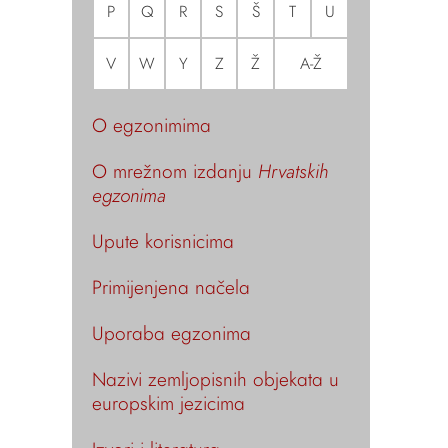
P
Q
R
S
Š
T
U
V
W
Y
Z
Ž
A-Ž
O egzonimima
O mrežnom izdanju
Hrvatskih
egzonima
Upute korisnicima
Primijenjena načela
Uporaba egzonima
Nazivi zemljopisnih objekata u
europskim jezicima