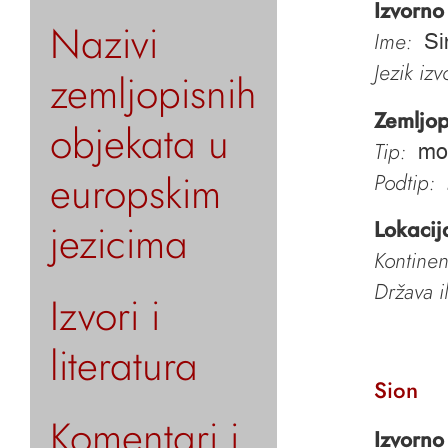
Izvorno
Nazivi
Ime:
Si
Jezik iz
zemljopisnih
Zemljop
objekata u
Tip:
mo
europskim
Podtip:
jezicima
Lokacij
Kontinen
Država i
Izvori i
literatura
Sion
Komentari i
Izvorno