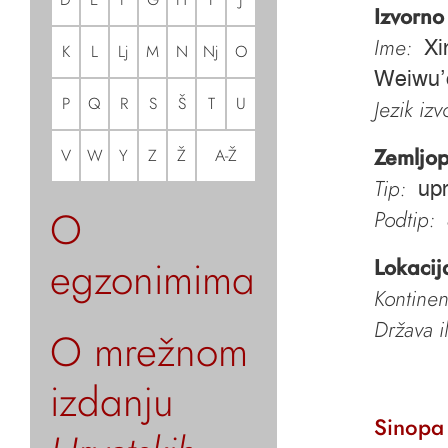
Izvorno
Ime:
Xi
K
L
Lj
M
N
Nj
O
Weiwu’e
P
Q
R
S
Š
T
U
Jezik iz
Zemljop
V
W
Y
Z
Ž
A-Ž
Tip:
upr
O
Podtip:
egzonimima
Lokacij
Kontinen
Država i
O mrežnom
izdanju
Sinopa