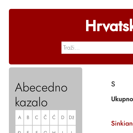
Hrvats
Abecedno
S
kazalo
Ukupno
A
B
C
Č
Ć
D
Dž
Sinkia
Đ
E
F
G
H
I
J