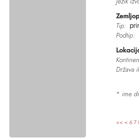
Jezik iz
Zemljop
Tip:
pri
Podtip:
Lokacij
Kontinen
Država i
*
ime dr
<<
<
6
7