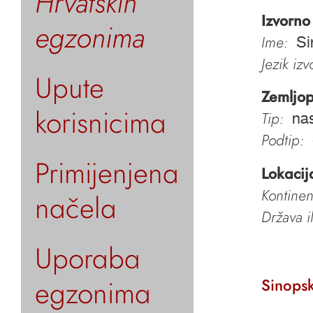
Hrvatskih
Izvorno
egzonima
Ime:
Si
Jezik iz
Upute
Zemljop
korisnicima
Tip:
nas
Podtip:
Primijenjena
Lokacij
Kontinen
načela
Država i
Uporaba
egzonima
Sinopsk