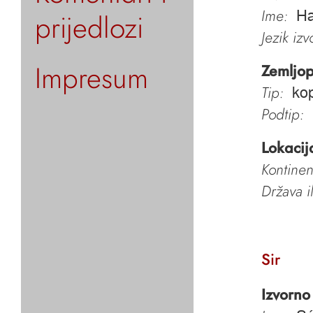
Ime:
prijedlozi
Ha
Jezik iz
Impresum
Zemljop
Tip:
kop
Podtip:
Lokacij
Kontinen
Država i
Sir
Izvorno