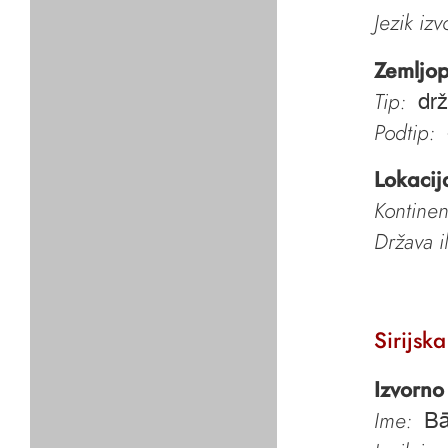
Jezik iz
Zemljop
Tip:
dr
Podtip:
Lokacij
Kontinen
Država i
Sirijska
Izvorno
Ime:
Bā