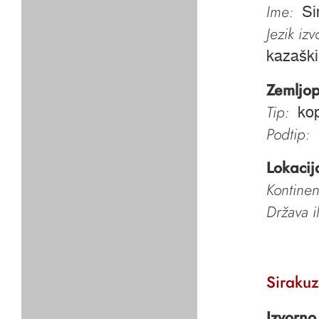
Ime:
Si
Jezik iz
kazaški
Zemljop
Tip:
ko
Podtip:
Lokacij
Kontinen
Država i
Siraku
Izvorno