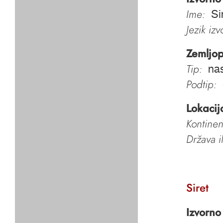
Ime:
Si
Jezik iz
Zemljop
Tip:
nas
Podtip:
Lokacij
Kontinen
Država i
Siret
Izvorno