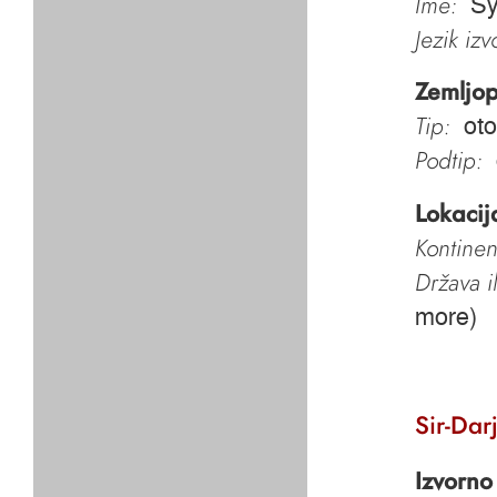
Ime:
Sý
Jezik iz
Zemljop
Tip:
oto
Podtip:
Lokacij
Kontinen
Država i
more)
Sir-Dar
Izvorno