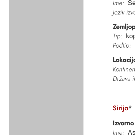
Ime:
Se
Jezik iz
Zemljop
Tip:
ko
Podtip:
Lokacij
Kontinen
Država i
Sirija
*
Izvorno
Ime:
As