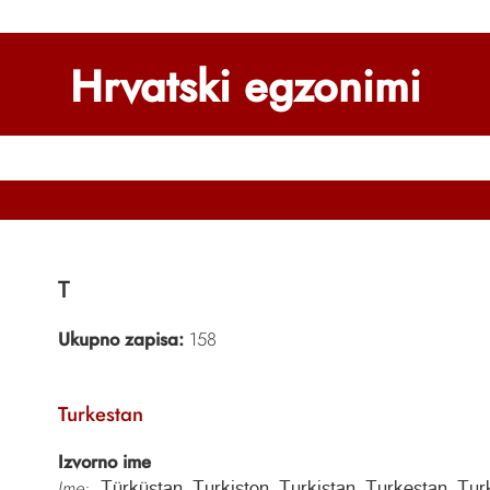
Hrvatski egzonimi
T
Ukupno zapisa:
158
Turkestan
Izvorno ime
Ime:
Türküstan, Turkiston, Turkistan, Turkestan, Tur