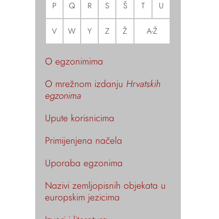
P
Q
R
S
Š
T
U
V
W
Y
Z
Ž
A-Ž
O egzonimima
O mrežnom izdanju
Hrvatskih
egzonima
Upute korisnicima
Primijenjena načela
Uporaba egzonima
Nazivi zemljopisnih objekata u
europskim jezicima