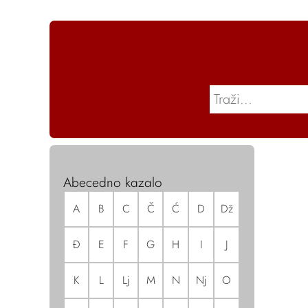
Abecedno kazalo
A
B
C
Č
Ć
D
Dž
Đ
E
F
G
H
I
J
K
L
Lj
M
N
Nj
O