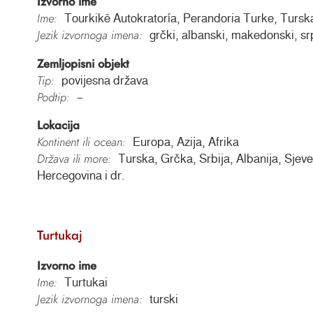
Izvorno ime
Ime:
Tourkikē Autokratoría, Perandoria Turke, Turska
Jezik izvornoga imena:
grčki, albanski, makedonski, sr
Zemljopisni objekt
Tip:
povijesna država
Podtip:
–
Lokacija
Kontinent ili ocean:
Europa, Azija, Afrika
Država ili more:
Turska, Grčka, Srbija, Albanija, Sjev
Hercegovina i dr.
Turtukaj
Izvorno ime
Ime:
Turtukai
Jezik izvornoga imena:
turski