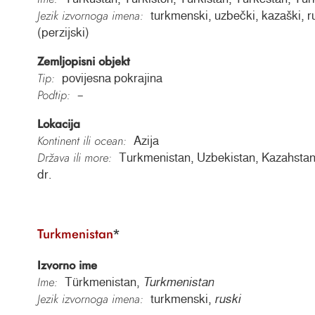
Jezik izvornoga imena:
turkmenski, uzbečki, kazaški, rus
(perzijski)
Zemljopisni objekt
Tip:
povijesna pokrajina
Podtip:
–
Lokacija
Kontinent ili ocean:
Azija
Država ili more:
Turkmenistan, Uzbekistan, Kazahstan, 
dr.
Turkmenistan
*
Izvorno ime
Ime:
Türkmenistan,
Turkmenistan
Jezik izvornoga imena:
turkmenski,
ruski