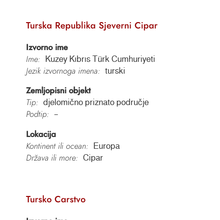
Turska Republika Sjeverni Cipar
Izvorno ime
Ime:
Kuzey Kıbrıs Türk Cumhuriyeti
Jezik izvornoga imena:
turski
Zemljopisni objekt
Tip:
djelomično priznato područje
Podtip:
–
Lokacija
Kontinent ili ocean:
Europa
Država ili more:
Cipar
Tursko Carstvo