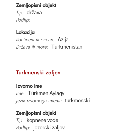
Zemljopisni objekt
Tip:
država
Podtip:
–
Lokacija
Kontinent ili ocean:
Azija
Država ili more:
Turkmenistan
Turkmenski zaljev
Izvorno ime
Ime:
Türkmen Aylagy
Jezik izvornoga imena:
turkmenski
Zemljopisni objekt
Tip:
kopnene vode
Podtip:
jezerski zaljev