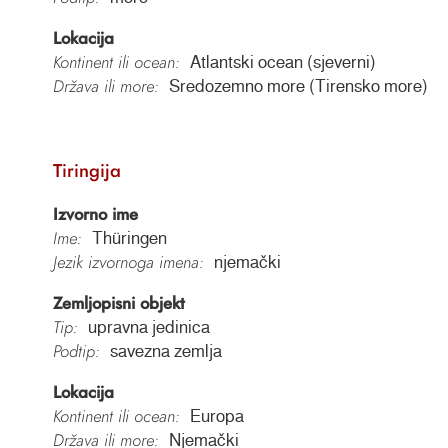
Lokacija
Kontinent ili ocean:
Atlantski ocean (sjeverni)
Država ili more:
Sredozemno more (Tirensko more)
Tiringija
Izvorno ime
Ime:
Thüringen
Jezik izvornoga imena:
njemački
Zemljopisni objekt
Tip:
upravna jedinica
Podtip:
savezna zemlja
Lokacija
Kontinent ili ocean:
Europa
Država ili more:
Njemački