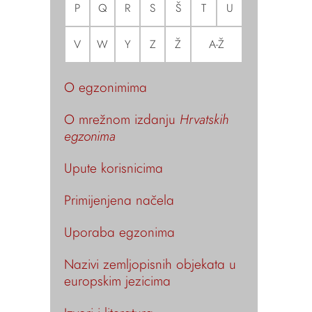
P
Q
R
S
Š
T
U
V
W
Y
Z
Ž
A-Ž
O egzonimima
O mrežnom izdanju
Hrvatskih
egzonima
Upute korisnicima
Primijenjena načela
Uporaba egzonima
Nazivi zemljopisnih objekata u
europskim jezicima