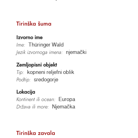
Tirinška šuma
Izvorno ime
Ime:
Thüringer Wald
Jezik izvornoga imena:
njemački
Zemljopisni objekt
Tip:
kopneni reljefni oblik
Podtip:
sredogorje
Lokacija
Kontinent ili ocean:
Europa
Država ili more:
Njemačka
Tirinška zavala