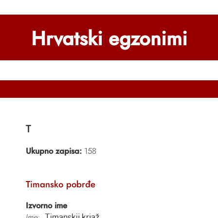
Hrvatski egzonimi
T
Ukupno zapisa:
158
Timansko pobrđe
Izvorno ime
Ime:
Timanskij krjaž