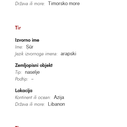
Država ili more:
Timorsko more
Tir
Izvorno ime
Ime:
Ṣūr
Jezik izvornoga imena:
arapski
Zemljopisni objekt
Tip:
naselje
Podtip:
–
Lokacija
Kontinent ili ocean:
Azija
Država ili more:
Libanon