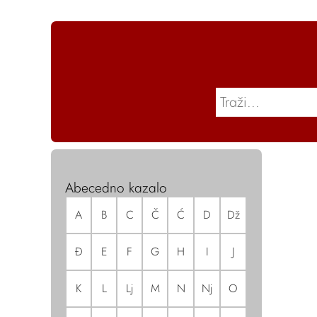
Abecedno kazalo
A
B
C
Č
Ć
D
Dž
Đ
E
F
G
H
I
J
K
L
Lj
M
N
Nj
O