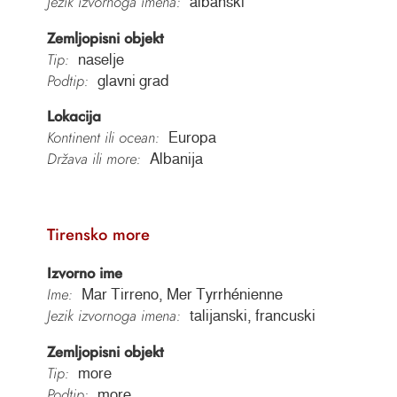
Jezik izvornoga imena:
albanski
Zemljopisni objekt
Tip:
naselje
Podtip:
glavni grad
Lokacija
Kontinent ili ocean:
Europa
Država ili more:
Albanija
Tirensko more
Izvorno ime
Ime:
Mar Tirreno, Mer Tyrrhénienne
Jezik izvornoga imena:
talijanski, francuski
Zemljopisni objekt
Tip:
more
Podtip:
more