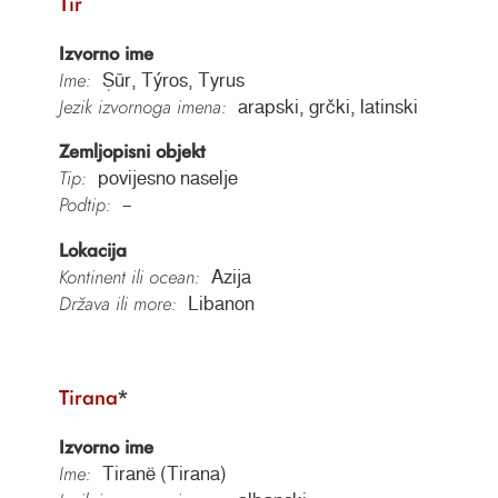
Tir
Izvorno ime
Ime:
Ṣūr, Týros, Tyrus
Jezik izvornoga imena:
arapski, grčki, latinski
Zemljopisni objekt
Tip:
povijesno naselje
Podtip:
–
Lokacija
Kontinent ili ocean:
Azija
Država ili more:
Libanon
Tirana
*
Izvorno ime
Ime:
Tiranë (Tirana)