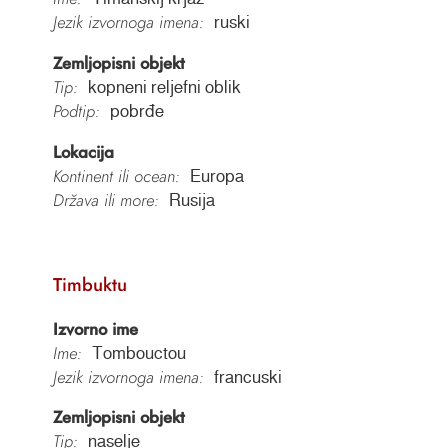
Jezik izvornoga imena:
ruski
Zemljopisni objekt
Tip:
kopneni reljefni oblik
Podtip:
pobrđe
Lokacija
Kontinent ili ocean:
Europa
Država ili more:
Rusija
Timbuktu
Izvorno ime
Ime:
Tombouctou
Jezik izvornoga imena:
francuski
Zemljopisni objekt
Tip:
naselje