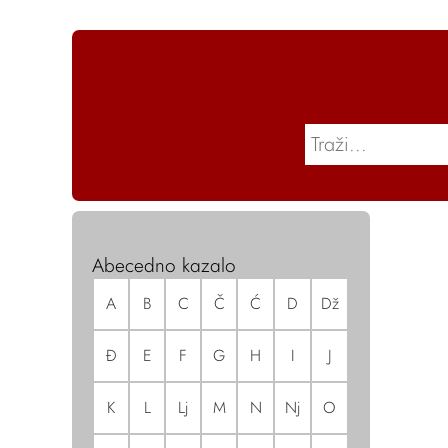
Abecedno kazalo
A
B
C
Č
Ć
D
Dž
Đ
E
F
G
H
I
J
K
L
Lj
M
N
Nj
O