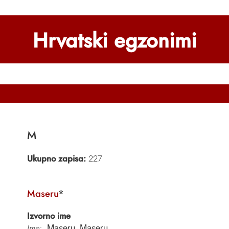
Hrvatski egzonimi
M
Ukupno zapisa:
227
Maseru
*
Izvorno ime
Ime:
Maseru, Maseru