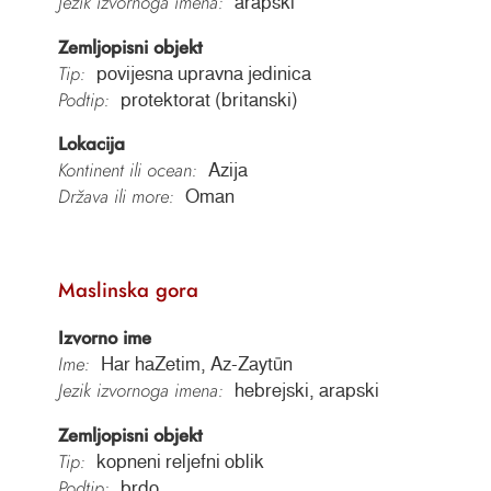
Jezik izvornoga imena:
arapski
Zemljopisni objekt
Tip:
povijesna upravna jedinica
Podtip:
protektorat (britanski)
Lokacija
Kontinent ili ocean:
Azija
Država ili more:
Oman
Maslinska gora
Izvorno ime
Ime:
Har haZetim, Az-Zaytūn
Jezik izvornoga imena:
hebrejski, arapski
Zemljopisni objekt
Tip:
kopneni reljefni oblik
Podtip:
brdo