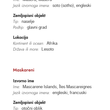
Jezik izvornoga imena:
soto (sotho), engleski
Zemljopisni objekt
Tip:
naselje
Podtip:
glavni grad
Lokacija
Kontinent ili ocean:
Afrika
Država ili more:
Lesoto
Maskareni
Izvorno ime
Ime:
Mascarene Islands, Îles Mascareignes
Jezik izvornoga imena:
engleski, francuski
Zemljopisni objekt
Tip:
otočni oblik