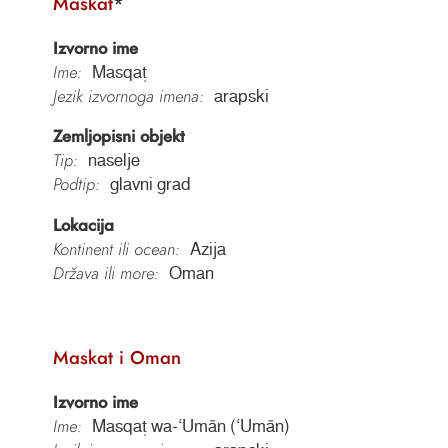
Maskat
*
Izvorno ime
Ime:
Masqaṭ
Jezik izvornoga imena:
arapski
Zemljopisni objekt
Tip:
naselje
Podtip:
glavni grad
Lokacija
Kontinent ili ocean:
Azija
Država ili more:
Oman
Maskat i Oman
Izvorno ime
Ime:
Masqaṭ wa-ʻUmān (ʻUmān)