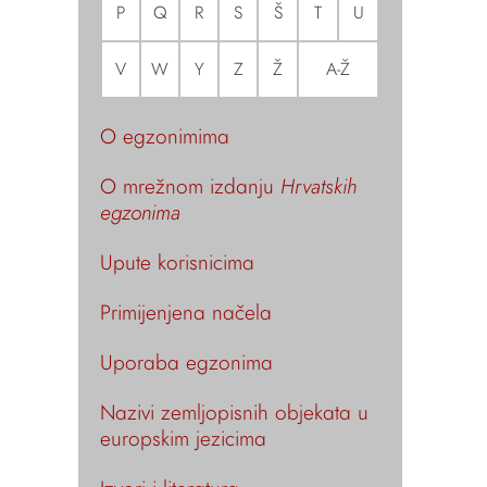
P
Q
R
S
Š
T
U
V
W
Y
Z
Ž
A-Ž
O egzonimima
O mrežnom izdanju
Hrvatskih
egzonima
Upute korisnicima
Primijenjena načela
Uporaba egzonima
Nazivi zemljopisnih objekata u
europskim jezicima