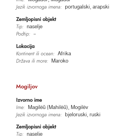
Jezik izvornoga imena:
portugalski, arapski
Zemljopisni objekt
Tip:
naselje
Podtip:
–
Lokacija
Kontinent ili ocean:
Afrika
Država ili more:
Maroko
Mogiljov
Izvorno ime
Ime:
Magilëŭ (Mahilëŭ), Mogilëv
Jezik izvornoga imena:
bjeloruski, ruski
Zemljopisni objekt
Tip:
naselje