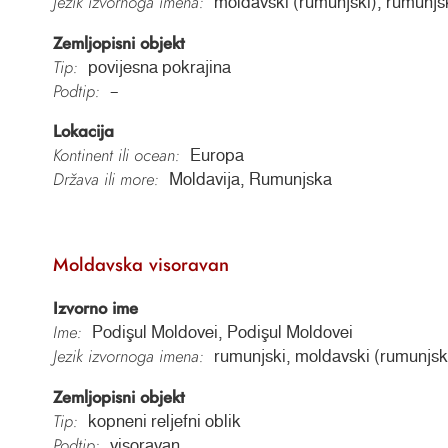
Jezik izvornoga imena:
moldavski (rumunjski), rumunjs
Zemljopisni objekt
Tip:
povijesna pokrajina
Podtip:
–
Lokacija
Kontinent ili ocean:
Europa
Država ili more:
Moldavija, Rumunjska
Moldavska visoravan
Izvorno ime
Ime:
Podişul Moldovei, Podişul Moldovei
Jezik izvornoga imena:
rumunjski, moldavski (rumunjsk
Zemljopisni objekt
Tip:
kopneni reljefni oblik
Podtip:
visoravan