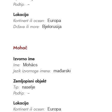
Podtip:
–
Lokacija
Kontinent ili ocean:
Europa
Država ili more:
Bjelorusija
Mohač
Izvorno ime
Ime:
Mohács
Jezik izvornoga imena:
mađarski
Zemljopisni objekt
Tip:
naselje
Podtip:
–
Lokacija
Kontinent ili ocean:
Europa