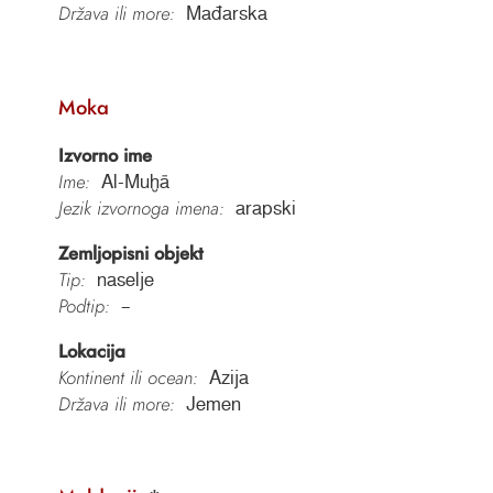
Država ili more:
Mađarska
Moka
Izvorno ime
Ime:
Al-Muḫā
Jezik izvornoga imena:
arapski
Zemljopisni objekt
Tip:
naselje
Podtip:
–
Lokacija
Kontinent ili ocean:
Azija
Država ili more:
Jemen