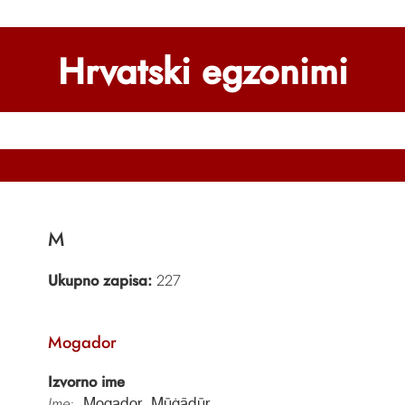
Hrvatski egzonimi
M
Ukupno zapisa:
227
Mogador
Izvorno ime
Ime:
Mogador, Mūġādūr