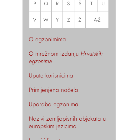
P
Q
R
S
Š
T
U
V
W
Y
Z
Ž
A-Ž
O egzonimima
O mrežnom izdanju
Hrvatskih
egzonima
Upute korisnicima
Primijenjena načela
Uporaba egzonima
Nazivi zemljopisnih objekata u
europskim jezicima