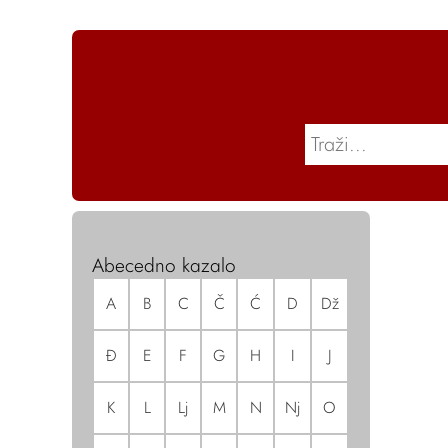
Abecedno kazalo
A
B
C
Č
Ć
D
Dž
Đ
E
F
G
H
I
J
K
L
Lj
M
N
Nj
O