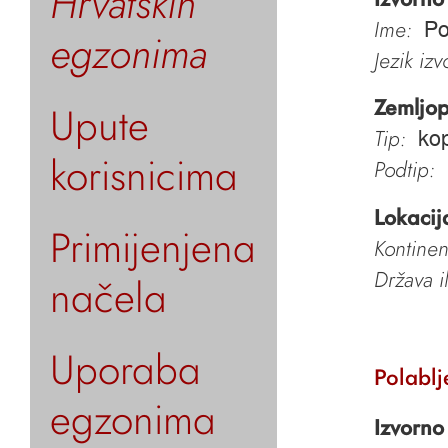
Hrvatskih
Ime:
Po
egzonima
Jezik iz
Zemljop
Upute
Tip:
kop
korisnicima
Podtip:
Lokacij
Primijenjena
Kontinen
Država i
načela
Uporaba
Polablj
egzonima
Izvorno