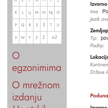
Izvorno
Ime:
Po
K
L
Lj
M
N
Nj
O
Jezik iz
P
Q
R
S
Š
T
U
Zemljop
Tip:
V
W
Y
Z
Ž
A-Ž
pov
Podtip:
O
Lokacij
egzonimima
Kontinen
Država i
O mrežnom
izdanju
Poduna
Izvorno