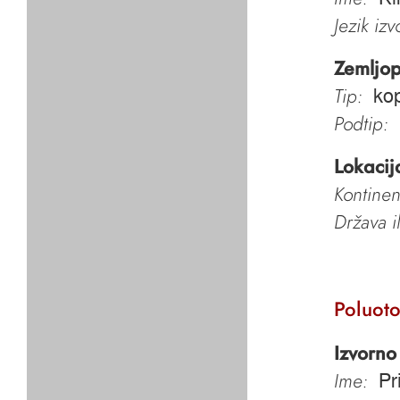
Jezik iz
Zemljop
Tip:
kop
Podtip:
Lokacij
Kontinen
Država i
Poluoto
Izvorno
Ime:
Pr