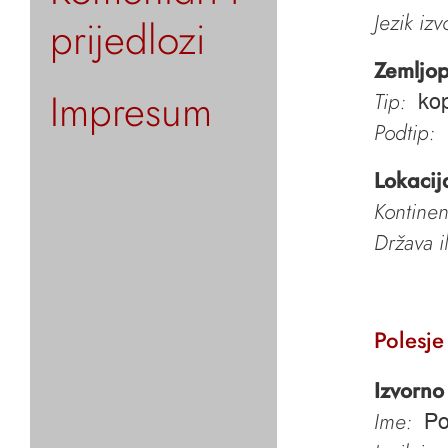
Jezik iz
prijedlozi
Zemljop
Impresum
Tip:
kop
Podtip:
Lokacij
Kontinen
Država i
Polesje
Izvorno
Ime:
Po