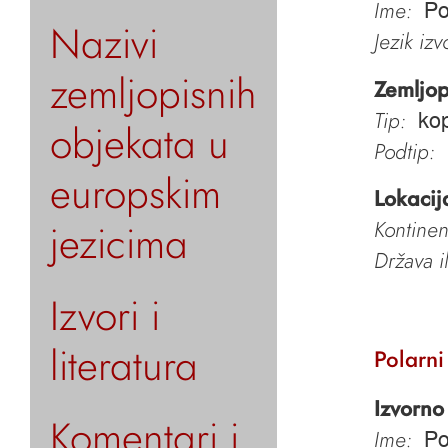
Ime:
Po
Nazivi
Jezik iz
zemljopisnih
Zemljop
Tip:
kop
objekata u
Podtip:
europskim
Lokacij
jezicima
Kontinen
Država i
Izvori i
literatura
Polarni
Izvorno
Komentari i
Ime:
Po