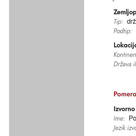
Zemljop
Tip:
dr
Podtip:
Lokacij
Kontinen
Država i
Pomera
Izvorno
Ime:
Po
Jezik iz