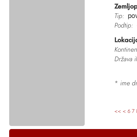
Zemljop
Tip:
pov
Podtip:
Lokacij
Kontinen
Država i
*
ime dr
<<
<
6
7