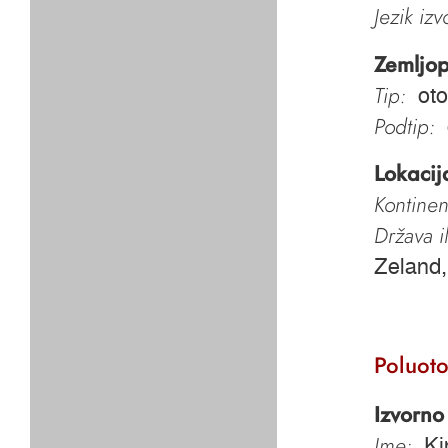
Jezik iz
Zemljop
Tip:
oto
Podtip:
Lokacij
Kontinen
Država i
Zeland,
Poluoto
Izvorno
Ime:
Ki