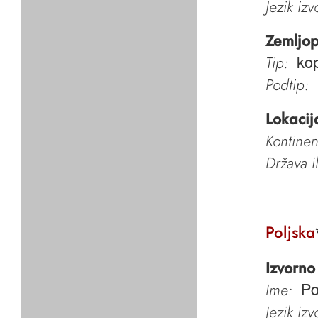
Jezik iz
Zemljop
Tip:
kop
Podtip:
Lokacij
Kontinen
Država i
Poljska
Izvorno
Ime:
Po
Jezik iz