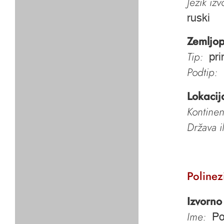
Jezik iz
ruski
Zemljop
Tip:
pri
Podtip:
Lokacij
Kontinen
Država i
Polinez
Izvorno
Ime:
Po