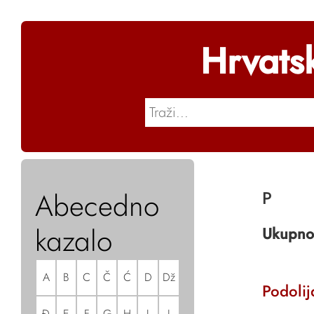
Hrvats
Abecedno
P
kazalo
Ukupno
A
B
C
Č
Ć
D
Dž
Podolij
Đ
E
F
G
H
I
J