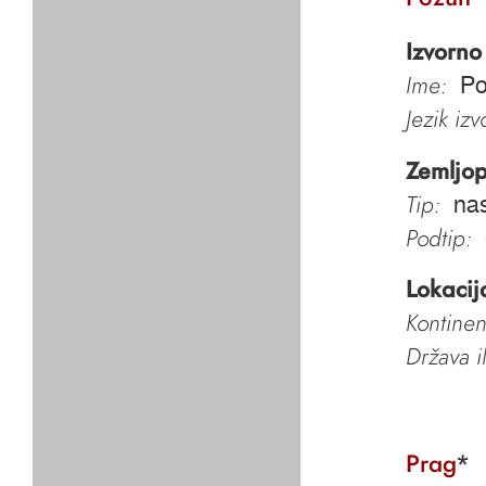
Izvorno
Ime:
Po
Jezik iz
Zemljop
Tip:
nas
Podtip:
Lokacij
Kontinen
Država i
Prag
*