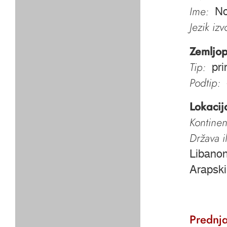
Ime:
No
Jezik iz
Zemljop
Tip:
pri
Podtip:
Lokacij
Kontinen
Država i
Libanon
Arapski
Prednja