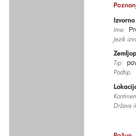
Poznan
Izvorno
Ime:
Pr
Jezik iz
Zemljop
Tip:
pov
Podtip:
Lokacij
Kontinen
Država i
Požun