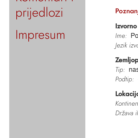
prijedlozi
Poznan
Izvorno
Impresum
Ime:
P
Jezik iz
Zemljop
Tip:
nas
Podtip:
Lokacij
Kontinen
Država i