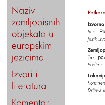
Nazivi
Potkarp
zemljopisnih
Izvorno
objekata u
Ime:
Pi
Jezik iz
europskim
Zemljop
jezicima
Tip:
pov
Podtip:
Izvori i
Lokacij
literatura
Kontinen
Država i
Komentari i