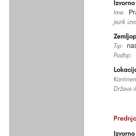
Izvorno
Ime:
Pr
Jezik iz
Zemljop
Tip:
nas
Podtip:
Lokacij
Kontinen
Država i
Prednja
Izvorno