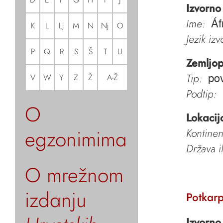
Izvorno
Ime:
Áf
K
L
Lj
M
N
Nj
O
Jezik iz
P
Q
R
S
Š
T
U
Zemljop
Tip:
V
W
Y
Z
Ž
A-Ž
pov
Podtip:
O
Lokacij
egzonimima
Kontinen
Država i
O mrežnom
izdanju
Potkarp
Izvorno