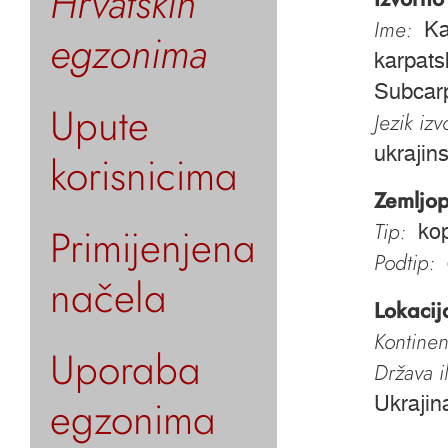
Hrvatskih
Ime:
Ka
egzonima
karpats
Subcarp
Upute
Jezik iz
ukrajin
korisnicima
Zemljop
Tip:
Primijenjena
kop
Podtip:
načela
Lokacij
Kontinen
Uporaba
Država i
egzonima
Ukrajin