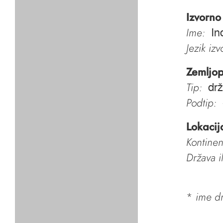
Izvorno
Ime:
In
Jezik iz
Zemljop
Tip:
dr
Podtip:
Lokacij
Kontinen
Država i
*
ime dr