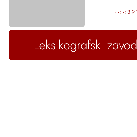
<<
<
8
9
Leksikografski zavod