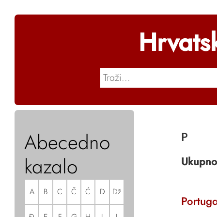
Hrvats
Abecedno
P
kazalo
Ukupno
A
B
C
Č
Ć
D
Dž
Portuga
Đ
E
F
G
H
I
J