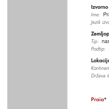
Izvorno
Ime:
Pr
Jezik iz
Zemljop
Tip:
nas
Podtip:
Lokacij
Kontinen
Država i
Praia
*