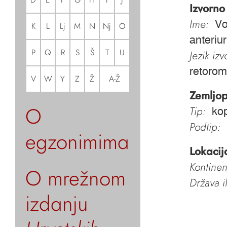
Izvorno
Ime:
Vo
K
L
Lj
M
N
Nj
O
anteriur
P
Q
R
S
Š
T
U
Jezik iz
retorom
V
W
Y
Z
Ž
A-Ž
Zemljop
O
Tip:
ko
Podtip:
egzonimima
Lokacij
Kontinen
O mrežnom
Država i
izdanju