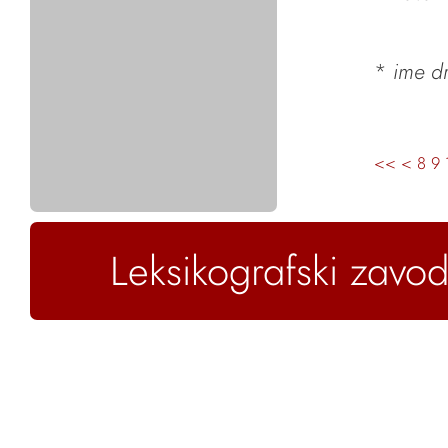
*
ime dr
<<
<
8
9
Leksikografski zavod