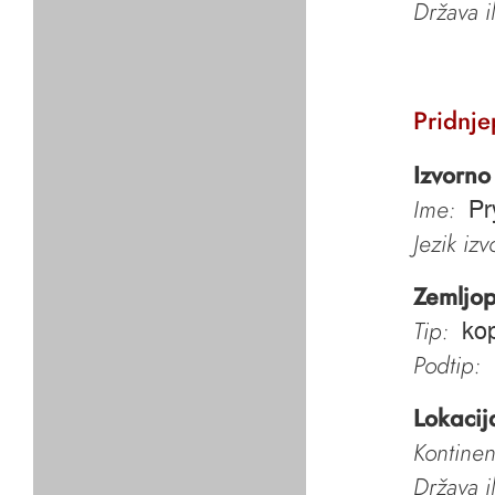
Država i
Pridnje
Izvorno
Ime:
Pr
Jezik iz
Zemljop
Tip:
kop
Podtip:
Lokacij
Kontinen
Država i