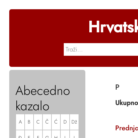
Hrvats
Abecedno
P
kazalo
Ukupno
A
B
C
Č
Ć
D
Dž
Prednj
Đ
E
F
G
H
I
J