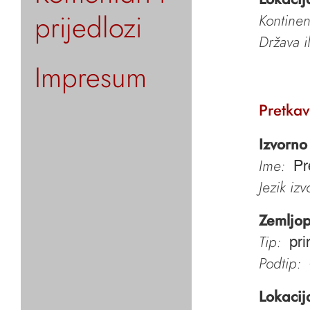
prijedlozi
Kontinen
Država i
Impresum
Pretkav
Izvorno
Ime:
Pr
Jezik iz
Zemljop
Tip:
pri
Podtip:
Lokacij