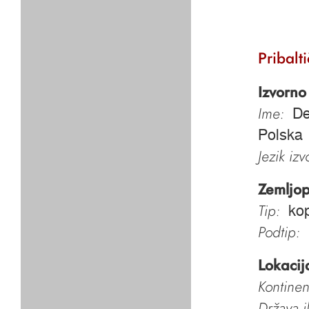
Pribalt
Izvorno
Ime:
De
Polska
Jezik iz
Zemljop
Tip:
kop
Podtip:
Lokacij
Kontinen
Država i