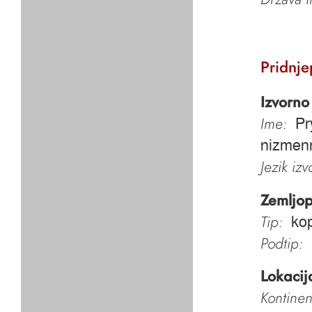
Pridnje
Izvorno
Ime:
Pr
nizmenn
Jezik iz
Zemljop
Tip:
kop
Podtip:
Lokacij
Kontinen