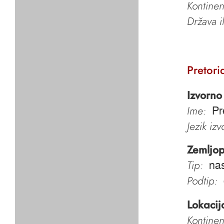
Kontinen
Država i
Pretori
Izvorno
Ime:
Pr
Jezik iz
Zemljop
Tip:
nas
Podtip:
Lokacij
Kontinen