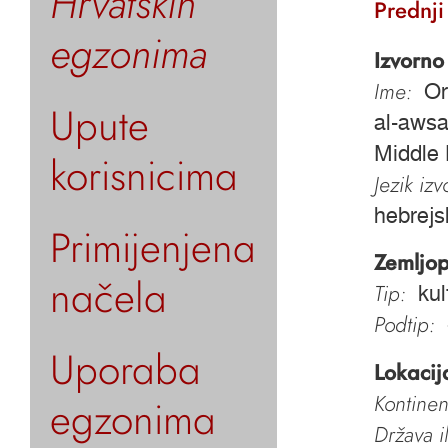
Hrvatskih
Prednji
egzonima
Izvorno
Ime:
Or
Upute
al-awsa
Middle 
korisnicima
Jezik iz
hebrejsk
Primijenjena
Zemljop
načela
Tip:
kul
Podtip:
Uporaba
Lokacij
Kontinen
egzonima
Država i