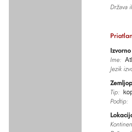
Država i
Priatla
Izvorno
Ime:
At
Jezik iz
Zemljop
Tip:
kop
Podtip:
Lokacij
Kontinen