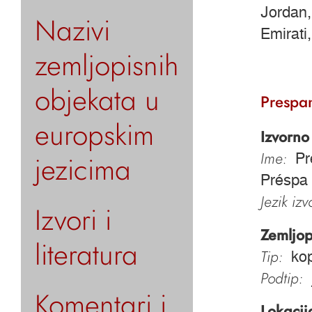
Jordan,
Nazivi
Emirati
zemljopisnih
objekata u
Prespa
europskim
Izvorno
Ime:
jezicima
Pr
Préspa
Jezik iz
Izvori i
Zemljop
literatura
Tip:
ko
Podtip:
Komentari i
Lokacij