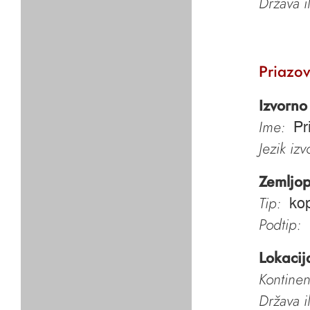
Država i
Priazov
Izvorno
Ime:
Pr
Jezik iz
Zemljop
Tip:
kop
Podtip:
Lokacij
Kontinen
Država i